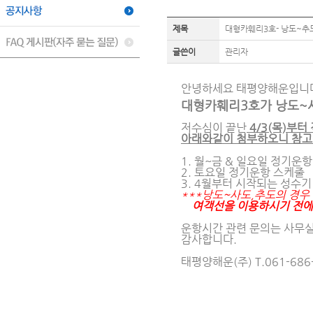
제목
대형카훼리3호- 낭도~추도
글쓴이
관리자
안녕하세요 태평양해운입니
대형카훼리3호가 낭도~
저수심이 끝난
4/3(목)부
아래와같이 첨부하오니 참고
1. 월~금 & 일요일 정기운
2. 토요일 정기운항 스케줄
3. 4월부터 시작되는 성수
***낭도~사도,추도의 경우
여객선을 이용하시기 전에 
운항시간 관련 문의는 사무실
감사합니다.
태평양해운(주) T.061-686-6