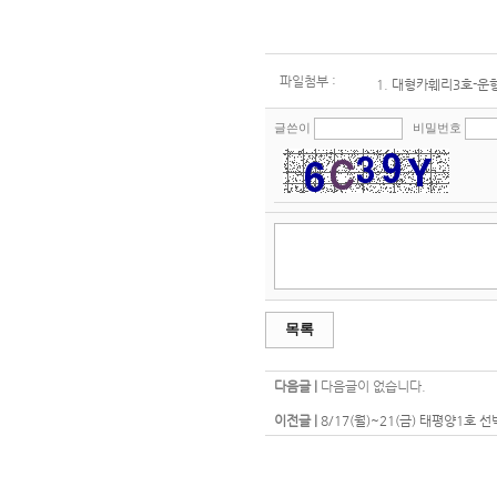
파일첨부 :
1.
대형카훼리3호-운항시
글쓴이
비밀번호
목록
다음글 |
다음글이 없습니다.
이전글 |
8/17(월)~21(금) 태평양1호