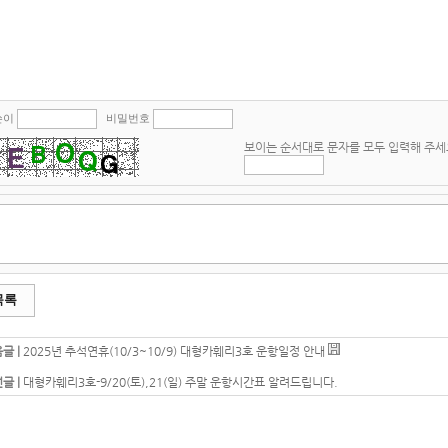
쓴이
비밀번호
보이는 순서대로 문자를 모두 입력해 주세
목록
글 |
2025년 추석연휴(10/3~10/9) 대형카훼리3호 운항일정 안내
글 |
대형카훼리3호-9/20(토),21(일) 주말 운항시간표 알려드립니다.