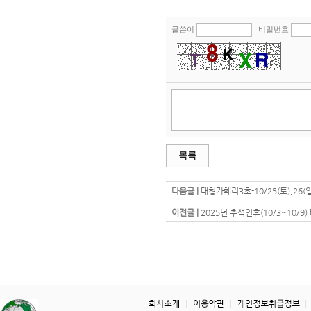
글쓴이
비밀번호
목록
다음글 |
대형카훼리3호-10/25(토),26
이전글 |
2025년 추석연휴(10/3~10/