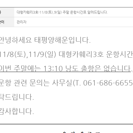
목
대형카훼리3호-11/8(토),9(일) 주말 운항시간표 알려드립니다.
쓴이
관리자
안녕하세요 태평양해운입니다.
11/8(토),11/9(일) 대형카훼리3호 운항
이번 주말에는 13:10 낭도 출항은 없습니다.
운항 관련 문의는 사무실(T. 061-686-6655
탁드립니다.
감사합니다.