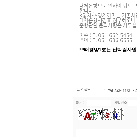
대체운항으로 인하여 낭도~추
합니다.
3항차~6항차까지는 기존시
대체운항시간표 첨부하오니 
운항관련 문의사항은 사무실
여수 ) T. 061-662-5454
백야 ) T. 061-686-6655
**태평양1호는 선박검사
파일첨부 :
1.
7월 8일~11일 태
글쓴이
비밀번호