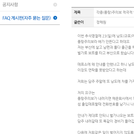
제목
각종(풍랑)주의보 적극적 
글쓴이
정해원
이번 추석명절에 23(일)에 낭도(규포
풍랑주의보라 배가 안뜬다고 하데요
저는 부산에 살고 남편과 둘다 출근을 
벌가로 보트를 타고 부산으로 왔습니다
매표소에 왜 안내를 안했냐고 하니 낭도
이장도 연락을 못받았다고 하는데
저희는 담주 주말에 또 낭도에 차를 가
저의 요구는
풍랑주의보가 내려지면 해운회사에서 
섬 출입매표할때 전화번호를 남기니 나
안내가 제대로 안되니 벌가나오는 보트비
담주 내려갈때 또 똑같이 경비가 들어갑
다음에 저희같은 일이 벌어지지 않도록