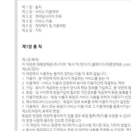
제 1 장 : 총칙
제 2 장 : 서비스 이용계약
제 3 장 : 계약당사자의 의무
제 4 장 : 서비스 이용
제 5 장 : 계약해지 및 이용제한
제 6 장 : 기타
제1장 총 칙
제1조(목적)
이 약관은 태평양해운(주)(이하 "회사"라 한다)이 홈페이지(태평양해운.co
제2조(정의)
이 약관에서 사용하는 용어의 정의는 다음 각 호와 같습니다.
1. 이용자 : 본 약관에 따라 회사가 제공하는 서비스를 받는 자
2. 이용계약 : 서비스 이용과 관련하여 회사와 이용자간에 체결하는 계약
3. 가입 : 회사가 제공하는 신청서 양식에 해당 정보를 기입하고, 본 약관
4. 회원 : 당 사이트에 회원가입에 필요한 개인정보를 제공하여 회원 등록을 
5. 이용자번호(ID) : 회원 식별과 회원의 서비스 이용을 위하여 이용자가 
6. 패스워드(PASSWORD) : 회원의 정보 보호를 위해 이용자 자신이 설정
7. 이용해지 : 회사 또는 회원이 서비스 이용 이후 그 이용계약을 종료시키는
제3조(약관의 효력과 변경)
회원은 변경된 약관에 동의하지 않을 경우 회원 탈퇴(해지)를 요청할 수 있
의 변경 사항에 동의한 것으로 간주됩니다
① 이 약관의 서비스 화면에 게시하거나 공지사항 게시판 또는 기타의 방법
② 회사는 필요하다고 인정되는 경우 이 약관의 내용을 변경할 수 있으며, 