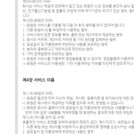
제9조(회사의 의무)
회사는 서비스 제공과 관련해서 알고 있는 회원의 신상 정보를 본인의 승낙 
단, 전기통신기본법 등 법률의 규정에 의해 국가기관의 요구가 있는 경우, 
니다.
제10조(회원의 의무)
① 회원은 서비스를 이용할 때 다음 각 호의 행위를 하지 않아야 합니다.
1. 다른 회원의 ID를 부정하게 사용하는 행위
2. 서비스에서 얻은 정보를 복제, 출판 또는 제3자에게 제공하는 행위
3. 회사의 저작권, 제3자의 저작권 등 기타 권리를 침해하는 행위
4. 공공질서 및 미풍양속에 위반되는 내용을 유포하는 행위
5. 범죄와 결부된다고 객관적으로 판단되는 행위
6. 기타 관계법령에 위반되는 행위
② 회원은 서비스를 이용하여 영업활동을 할 수 없으며, 영업활동에 이용하여
③ 회원은 서비스의 이용권한, 기타 이용계약상 지위를 타인에게 양도하거나 
제4장 서비스 이용
제11조(회원의 의무)
① 회원은 필요에 따라 자신의 메일, 게시판, 등록자료 등 유지보수에 대한 
② 회원은 회사에서 제공하는 자료를 임의로 삭제, 변경할 수 없습니다.
③ 회원은 회사의 홈페이지에 공공질서 및 미풍양속에 위반되는 내용물이나 
만약 이와 같은 내용물을 게재하였을 때 발생하는 결과에 대한 모든 책임은
제12조(게시물 관리 및 삭제)
효율적인 서비스 운영을 위하여 회원의 메모리 공간, 메시지크기, 보관일수 
1. 다른 회원 또는 제3자를 비방하거나 중상모략으로 명예를 손상시키는 내
2. 공공질서 및 미풍양속에 위반되는 내용인 경우