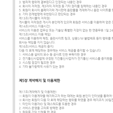
3. 범죄적 행위에 결부된다고 인정되는 내용인 경우
4. 회사의 저작권, 제3자의 저작권 등 기타 권리를 침해하는 내용인 경우
5. 회원이 회사의 홈페이지와 게시판에 음란물을 게재하거나 음란 사이트를
6. 기타 관계법령에 위반된다고 판단되는 경우
제13조(게시물의 저작권)
게시물의 저작권은 게시자 본인에게 있으며 회원은 서비스를 이용하여 얻은 정
제14조(서비스 이용시간)
서비스의 이용은 업무상 또는 기술상 특별한 지장이 없는 한 연중무휴 1일 2
제15조(서비스 이용 책임)
서비스를 이용하여 해킹, 음란사이트 링크, 상용S/W 불법배포 등의 행위를 
회사는 책임을 지지 않습니다.
제16조(서비스 제공의 중지)
다음 각 호에 해당하는 경우에는 서비스 제공을 중지할 수 있습니다.
1. 서비스용 설비의 보수 등 공사로 인한 부득이한 경우
2. 전기통신사업법에 규정된 기간통신사업자가 전기통신 서비스를 중지했을
3. 시스템 점검이 필요한 경우
4. 기타 불가항력적 사유가 있는 경우
제5장 계약해지 및 이용제한
제17조(계약해지 및 이용제한)
① 회원이 이용계약을 해지하고자 하는 때에는 회원 본인이 인터넷을 통하여 
② 회사는 회원이 다음 각 호에 해당하는 행위를 하였을 경우 해지조치 30
1. 타인의 이용자ID 및 패스워드를 도용한 경우
2. 서비스 운영을 고의로 방해한 경우
3. 허위로 가입 신청을 한 경우