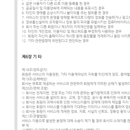
4. 같은 사용자가 다른 ID로 이중 등록을 한 경우
5. 공공질서 및 미풍양속에 저해되는 내용을 유포시킨 경우
6. 타인의 명예를 손상시키거나 불이익을 주는 행위를 한 경우
7. 서비스의 안정적 운영을 방해할 목적으로 다량의 정보를 전송하거나 광고
8. 정보통신설비의 오작동이나 정보 등의 파괴를 유발시키는 컴퓨터바이러스
9. 회사 또는 다른 회원이나 제3자의 지적재산권을 침해하는 경우
10. 타인의 개인정보, 이용자ID 및 패스워드를 부정하게 사용하는 경우
11. 회원이 자신의 홈페이지나 게시판 등에 음란물을 게재하거나 음란 사이
12. 기타 관련법령에 위반된다고 판단되는 경우
제6장 기 타
제18조(양도금지)
회원은 서비스의 이용권한, 기타 이용계약상의 지위를 타인에게 양도, 증여할 
제19조(손해배상)
회사는 무료로 제공되는 서비스와 관련하여 회원에게 어떠한 손해가 발생하더
제20조(면책 조항)
① 회사는 천재지변, 전쟁 또는 기타 이에 준하는 불가항력으로 인하여 서비
② 회사는 서비스용 설비의 보수, 교체, 정기점검, 공사 등 부득이한 사유로
③ 회사는 회원의 귀책사유로 인한 서비스이용의 장애에 대하여 책임을 지지
④ 회사는 회원이 서비스를 이용하여 기대하는 이익이나 서비스를 통하여 얻는
⑤ 회사는 회원이 서비스에 게재한 정보, 자료, 사실의 신뢰도, 정확성 등의
제21조(관할법원)
서비스 이용으로 발생한 분쟁에 대해 소송이 제기 될 경우 회사의 소재지를
부 칙