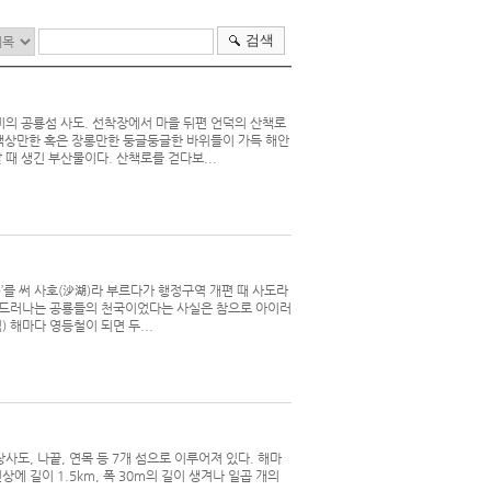
검색
의 공룡섬 사도. 선착장에서 마을 뒤편 언덕의 산책로
 책상만한 혹은 장롱만한 둥글둥글한 바위들이 가득 해안
 때 생긴 부산물이다. 산책로를 걷다보...
(湖)’를 써 사호(沙湖)라 부르다가 행정구역 개편 때 사도라
 드러나는 공룡들의 천국이었다는 사실은 참으로 아이러
 해마다 영등철이 되면 두...
장사도, 나끝, 연목 등 7개 섬으로 이루어져 있다. 해마
상에 길이 1.5km, 폭 30m의 길이 생겨나 일곱 개의