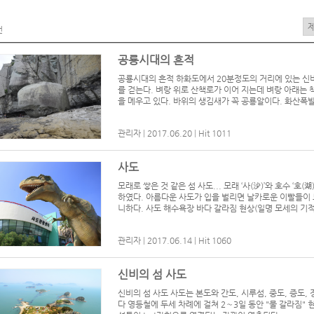
건
공룡시대의 흔적
공룡시대의 흔적 하화도에서 20분정도의 거리에 있는 신비
를 걷는다. 벼랑 위로 산책로가 이어 지는데 벼랑 아래는
을 메우고 있다. 바위의 생김새가 꼭 공룡알이다. 화산폭발
관리자
|
2017.06.20
|
Hit 1011
사도
모래로 쌓은 것 같은 섬 사도... 모래 ‘사(沙)’와 호수 ‘호
하였다. 아름다운 사도가 입을 벌리면 날카로운 이빨들이
니하다. 사도 해수욕장 바다 갈라짐 현상(일명 모세의 기적)
관리자
|
2017.06.14
|
Hit 1060
신비의 섬 사도
신비의 섬 사도 사도는 본도와 간도, 시루섬, 중도, 증도, 
다 영등철에 두세 차례에 걸쳐 2∼3일 동안 "물 갈라짐" 현