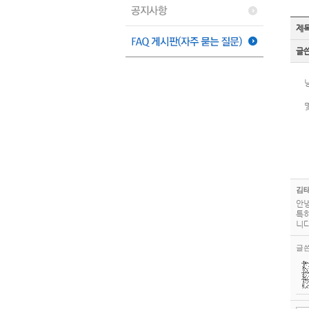
제
글
김
안녕
특히
니다
글