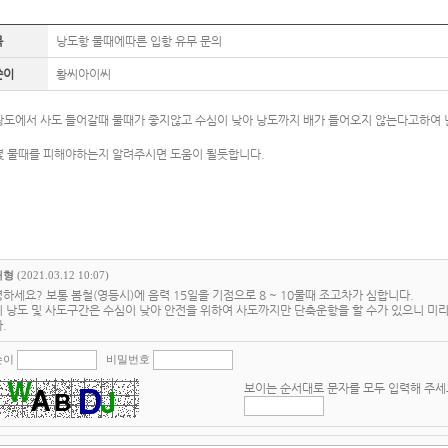
목
낭도항 물때에따른 입항 유무 문의
쓴이
황씨아이씨
낭도에서 사도 들어갈때 물때가 좋지않고 수심이 낮아 낭도까지 배가 들어오지 않는다고하여 
몇 물때를 피해야하는지 알려주시면 도움이 될듯합니다.
태형
(2021.03.12 10:07)
하세요? 보통 봄철(영등시)에 음력 15일을 기점으로 8 ~ 10물때 조고차가 심합니다.
 낭도 및 사도구간은 수심이 낮아 안전을 위하여 사도까지만 단축운항을 할 수가 있으니 미
.
쓴이
비밀번호
보이는 순서대로 문자를 모두 입력해 주세