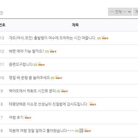
건
번호
제목
13
개도(여석,모전) 출발행이 여수에 도착하는 시간 여쭙니다.
(2)
12
배편 예약 가능 할까요?
(1)
11
증편요구합니다
(2)
10
명절 배 운행 좀 늘려주세요
(1)
9
백야도에서 하화도 시간표 문의
(1)
8
태평양해운 이소정 선생님의 친절함에 감사드립니다.
7
여행 후기
6
덕분에 여행 정말 잘하고 돌아왔습니다~~~
(1)