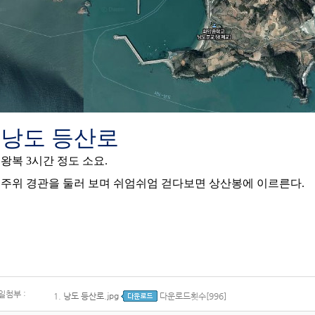
낭도 등산로
왕복 3시간 정도 소요.
주위 경관을 둘러 보며 쉬엄쉬엄 걷다보면 상산봉에 이르른다.
일첨부 :
1.
낭도 등산로.jpg
다운로드횟수[996]