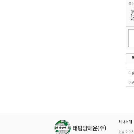
글
다음
이전
전남 여수시 봉