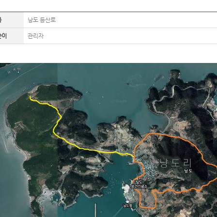
목
낭도 등산로
쓴이
관리자