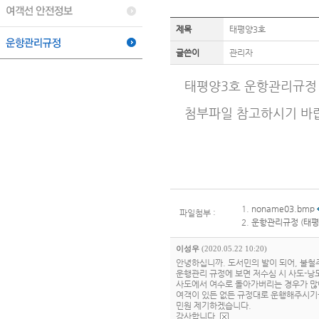
제목
태평양3호
글쓴이
관리자
태평양3호 운항관리규정
첨부파일 참고하시기 바
1.
noname03.bmp
파일첨부 :
2.
운항관리규정 (태평
이성우
(2020.05.22 10:20)
안녕하십니까. 도서민의 발이 되어, 불철
운행관리 규정에 보면 저수심 시 사도-낭
사도에서 여수로 돌아가버리는 경우가 많아
여객이 있든 없든 규정대로 운행해주시기
민원 제기하겠습니다.
감사합니다.