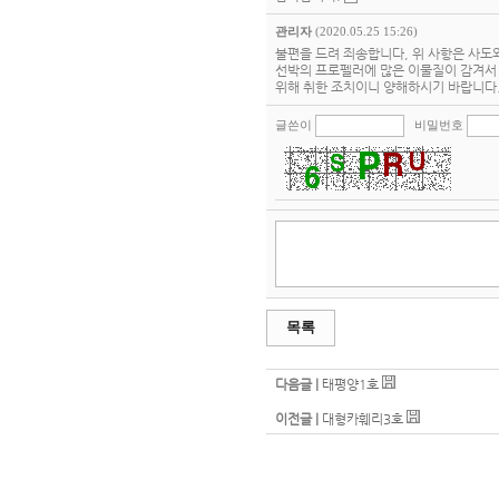
관리자
(2020.05.25 15:26)
불편을 드려 죄송합니다, 위 사항은 사
선박의 프로펠러에 많은 이물질이 감겨서 
위해 취한 조치이니 양해하시기 바랍니다
글쓴이
비밀번호
목록
다음글 |
태평양1호
이전글 |
대형카훼리3호