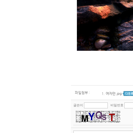
파일첨부 :
1.
여자만.jpg
글쓴이
비밀번호