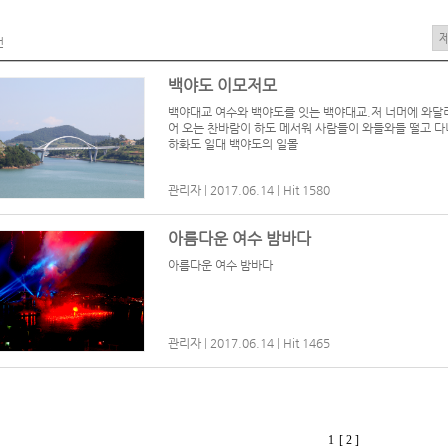
건
백야도 이모저모
백야대교 여수와 백야도를 잇는 백야대교.저 너머에 와달
어 오는 찬바람이 하도 메서워 사람들이 와들와들 떨고 다녀
하화도 일대 백야도의 일몰
관리자
|
2017.06.14
|
Hit 1580
아름다운 여수 밤바다
아름다운 여수 밤바다
관리자
|
2017.06.14
|
Hit 1465
1
[ 2 ]