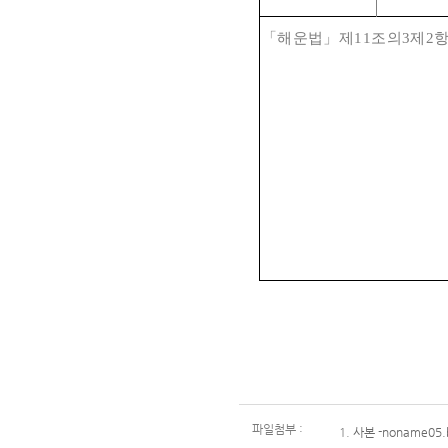
「
해운법
」
제
11
조의
3
제
2
항
파일첨부 :
1.
사본 -noname05