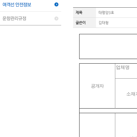
제목
태평양3호
글쓴이
김태형
업체명
태평
공개자
소재