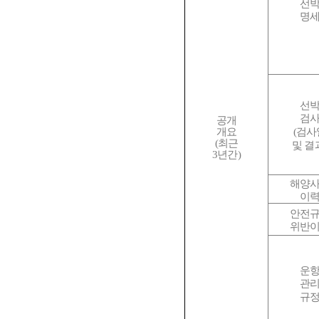
선
명
선
검
공개
(
검사
개요
(
최근
및 결
3
년간
)
해양
이
안전
위반
운
관
규