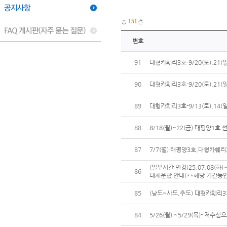
총
151
건
번호
91
대형카훼리3호-9/20(토),21
90
대형카훼리3호-9/20(토),21
89
대형카훼리3호-9/13(토),14
88
8/18(월)~22(금) 태평양1
87
7/7(월) 태평양3호,대형카훼
(일부시간 변경)25.07.08(
86
대체운항 안내(**해당 기간동안
85
(낭도~사도,추도) 대형카훼리3호 
84
5/26(월) ~5/29(목)- 저