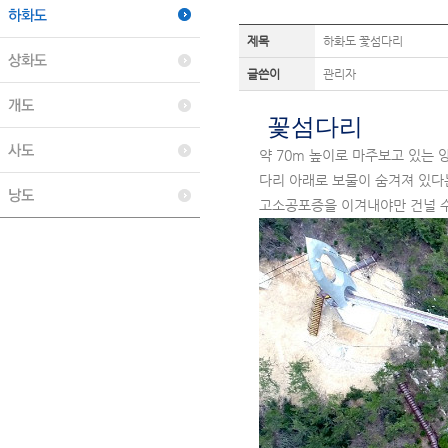
제목
하화도 꽃섬다리
글쓴이
관리자
꽃섬다리
약 70m 높이로 마주보고 있는 
다리 아래로 보물이 숨겨져 있다
고소공포증을 이겨내야만 건널 수