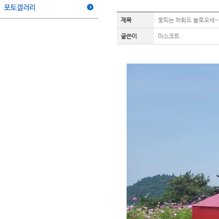
제목
꽃피는 하화도 놀로오세~
글쓴이
마스코트