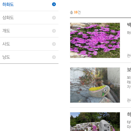
총
10
건
하
관
보
래
지
관
하
태
따