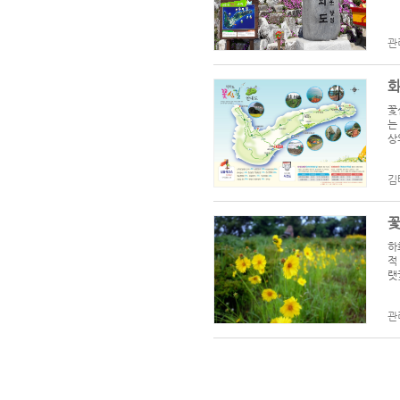
관
화
꽃
는
상
김
꽃
하
적
랫
관