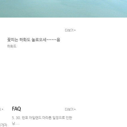
꽃피는 하화도 놀로오세~~~~욤
하화도
5. 30. 런포 아일랜드 마라톤 일정으로 인한
낭....
공개자