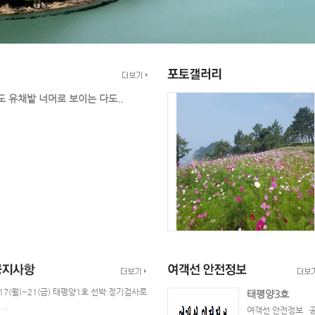
 유채밭 너머로 보이는 다도..
/17(월)~21(금) 태평양1호 선박 정기검사로
태평양3호
...
여객선 안전정보 