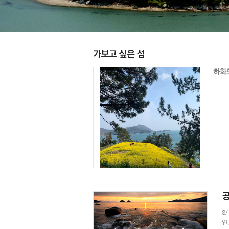
하화도
8
인.